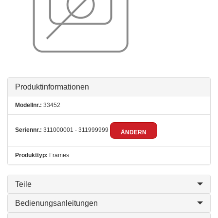
Produktinformationen
Modellnr.:
33452
Seriennr.:
311000001 - 311999999
ÄNDERN
Produkttyp:
Frames
Teile
Bedienungsanleitungen