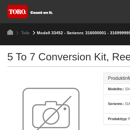
Teile
Modell 33452 - Seriennr. 316000001 - 31699999
5 To 7 Conversion Kit, Re
Produktinf
Modellnr.:
33
Seriennr.:
316
Produkttyp:
F