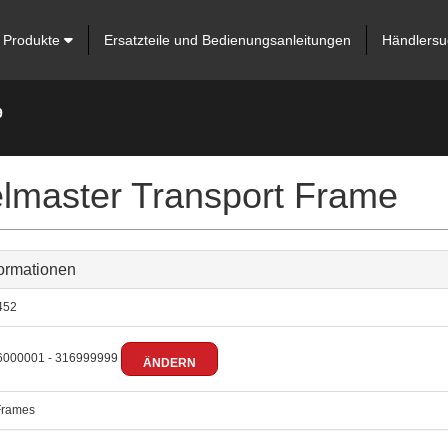
Produkte
Ersatzteile und Bedienungsanleitungen
Händlersu
9
elmaster Transport Frame
ormationen
452
000001 - 316999999
ÄNDERN
rames