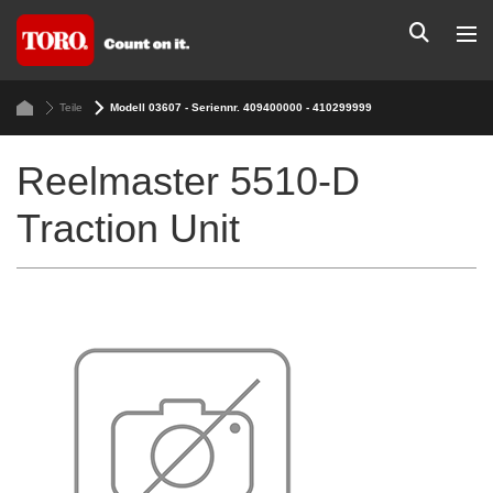
Teile
Modell 03607 - Seriennr. 409400000 - 410299999
Reelmaster 5510-D
Traction Unit