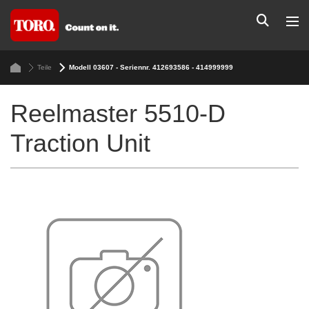
Teile
Modell 03607 - Seriennr. 412693586 - 414999999
Reelmaster 5510-D
Traction Unit