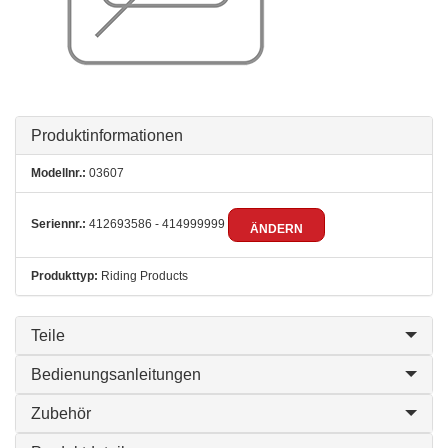
Produktinformationen
Modellnr.:
03607
Seriennr.:
412693586 - 414999999
ÄNDERN
Produkttyp:
Riding Products
Teile
Bedienungsanleitungen
Zubehör