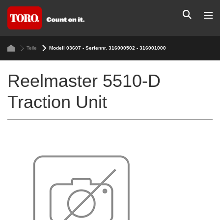
Teile
Modell 03607 - Seriennr. 316000502 - 316001000
Reelmaster 5510-D
Traction Unit