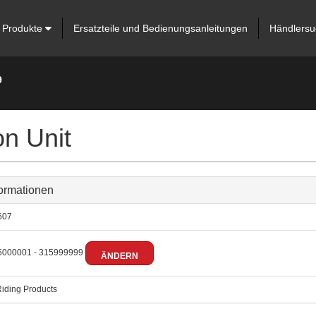
Produkte
Ersatzteile und Bedienungsanleitungen
Händlersu
9
n Unit
ormationen
607
000001 - 315999999
ÄNDERN
iding Products