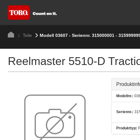
Teile
Modell 03607 - Seriennr. 315000001 - 31599999
Reelmaster 5510-D Tractio
Produktinf
Modellnr.:
03
Seriennr.:
315
Produkttyp:
R