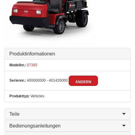
Produktinformationen
Modellnr.:
07385
Seriennr.:
400000000 - 401420000
ÄNDERN
Produkttyp:
Vehicles
Teile
Bedienungsanleitungen