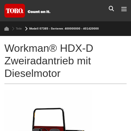
Teile
Modell 07385 - Seriennr. 400000000 - 401420000
Workman® HDX-D
Zweiradantrieb mit
Dieselmotor