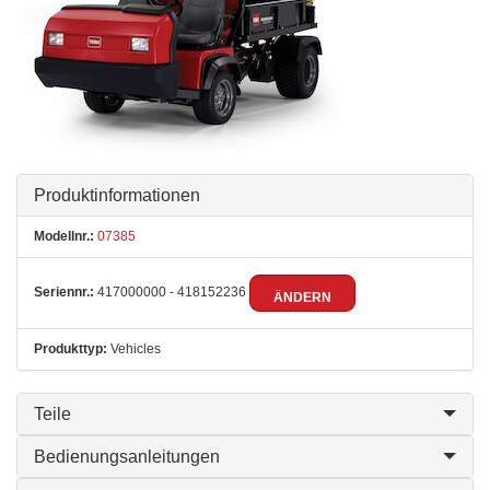
Produktinformationen
Modellnr.:
07385
Seriennr.:
417000000 - 418152236
ÄNDERN
Produkttyp:
Vehicles
Teile
Bedienungsanleitungen