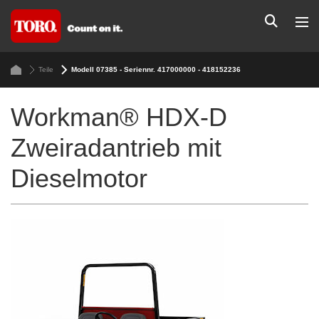
Teile
Modell 07385 - Seriennr. 417000000 - 418152236
Workman® HDX-D
Zweiradantrieb mit
Dieselmotor