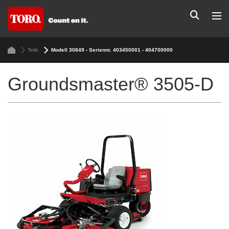
Teile
Modell 30849 - Seriennr. 403450001 - 404700000
Groundsmaster® 3505-D