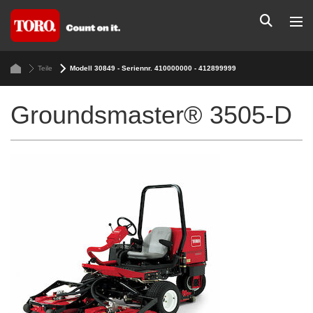
Teile
Modell 30849 - Seriennr. 410000000 - 412899999
Groundsmaster® 3505-D