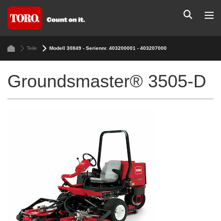
Teile
Modell 30849 - Seriennr. 403200001 - 403207000
Groundsmaster® 3505-D