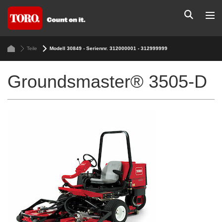
Teile
Modell 30849 - Seriennr. 312000001 - 312999999
Groundsmaster® 3505-D