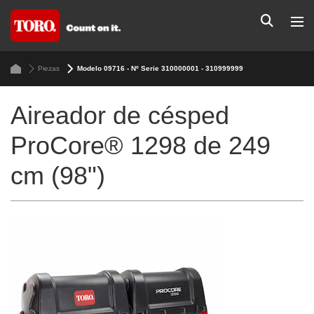
Piezas
Modelo 09716 - Nº Serie 310000001 - 310999999
Aireador de césped
ProCore® 1298 de 249
cm (98")