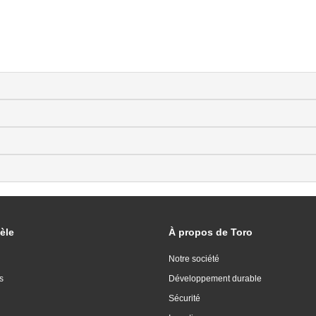
èle
À propos de Toro
Notre société
s
Développement durable
Sécurité