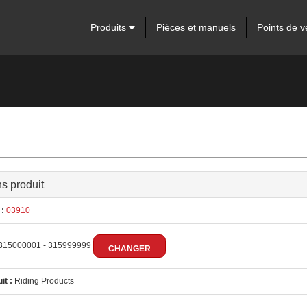
Produits
Pièces et manuels
Points de v
ns produit
:
03910
315000001 - 315999999
CHANGER
it :
Riding Products