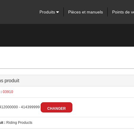
Produits
Pièces et manuels
Points de v
ns produit
:
03910
412000000 - 414399999
CHANGER
it :
Riding Products