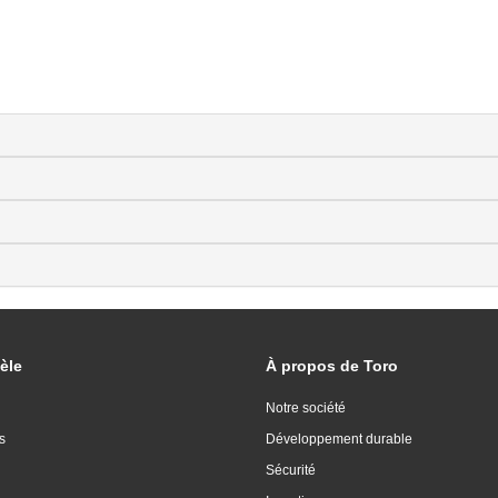
èle
À propos de Toro
Notre société
s
Développement durable
Sécurité