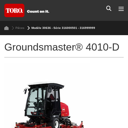
Pièces
Modèle 30636 - Série 316000501 - 316999999
Groundsmaster® 4010-D