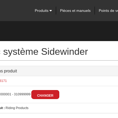
Produits
Pièces et manuels
Points de v
 système Sidewinder
ns produit
3171
000001 - 310999999
CHANGER
it :
Riding Products