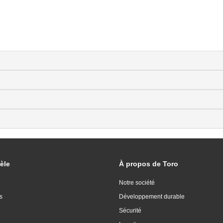
èle
À propos de Toro
Notre société
s
Développement durable
Sécurité