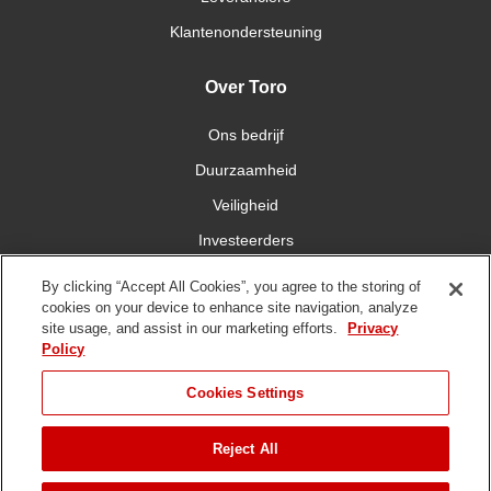
Klantenondersteuning
Over Toro
Ons bedrijf
Duurzaamheid
Veiligheid
Investeerders
Carrières
By clicking “Accept All Cookies”, you agree to the storing of
cookies on your device to enhance site navigation, analyze
site usage, and assist in our marketing efforts.
Privacy
Maak contact met ons
Policy
Cookies Settings
Reject All
Gebruiksvoorwaarden
Privacybeleid
DMCA/Copyrightbeleid