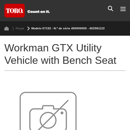
Peças
Modelo 07152 - N.º de série 400000000 - 402581122
Workman GTX Utility
Vehicle with Bench Seat