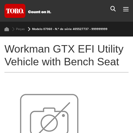
Peças
Modelo 07060 - N.º de série 405527737 - 999999999
Workman GTX EFI Utility
Vehicle with Bench Seat