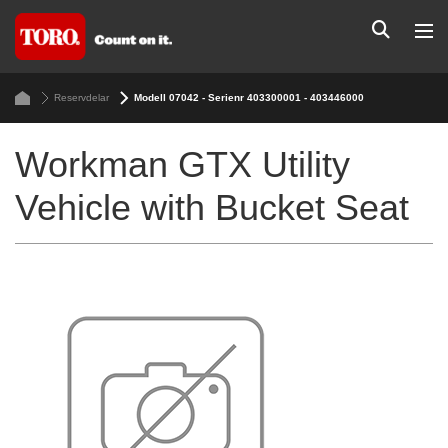
Reservdelar
Modell 07042 - Serienr 403300001 - 403446000
Workman GTX Utility
Vehicle with Bucket Seat