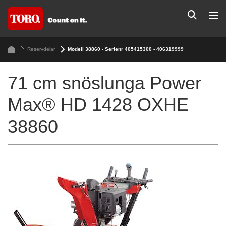
Reservdelar
Modell 38860 - Serienr 405415300 - 406319999
71 cm snöslunga Power
Max® HD 1428 OXHE
38860