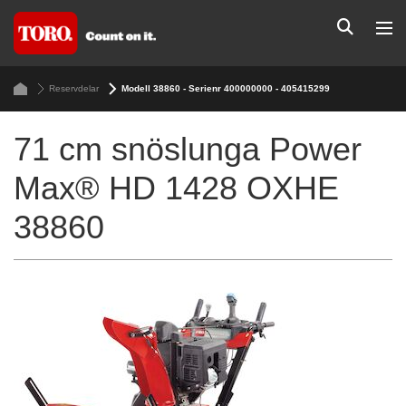
Reservdelar
Modell 38860 - Serienr 400000000 - 405415299
71 cm snöslunga Power
Max® HD 1428 OXHE
38860