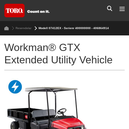
Reservdelar
Modell 07412EX - Serienr 400000000 - 406864914
Workman® GTX
Extended Utility Vehicle