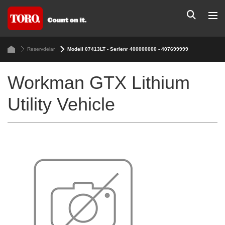
Reservdelar
Modell 07413LT - Serienr 400000000 - 407699999
Workman GTX Lithium
Utility Vehicle