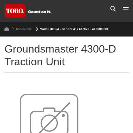
Reservdelar
Modell 30864 - Serienr 412437970 - 412699999
Groundsmaster 4300-D
Traction Unit