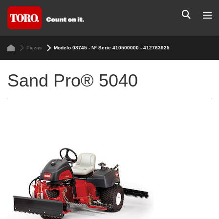
Piezas
Modelo 08745 - Nº Serie 410500000 - 412763925
Sand Pro® 5040