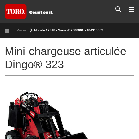
Pièces
Modèle 22318 - Série 402000000 - 404319999
Mini-chargeuse articulée
Dingo® 323