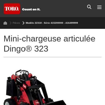
Pièces
Modèle 22318 - Série 415200000 - 416499999
Mini-chargeuse articulée
Dingo® 323