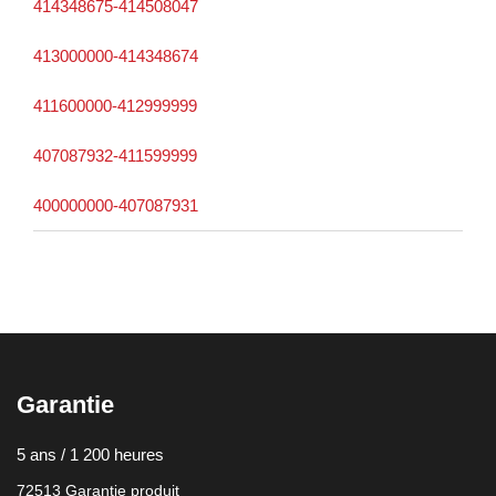
414348675-414508047
413000000-414348674
411600000-412999999
407087932-411599999
400000000-407087931
Garantie
5 ans / 1 200 heures
72513 Garantie produit