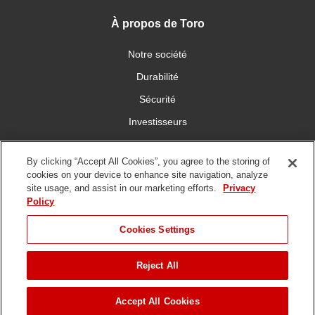
À propos de Toro
Notre société
Durabilité
Sécurité
Investisseurs
Carrières
By clicking “Accept All Cookies”, you agree to the storing of
cookies on your device to enhance site navigation, analyze
Communiquez avec nous
site usage, and assist in our marketing efforts.
Privacy
Policy
Cookies Settings
Reject All
Conditions
Politique de
Politique en matière de
d'utilisation
confidentialité
Copyright/DMCA
PASSER À
Droit d©
2026 The Toro Company. Tous droits réservés.
Accept All Cookies