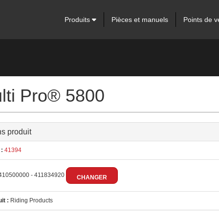
Produits
Pièces et manuels
Points de v
lti Pro® 5800
ns produit
:
41394
410500000 - 411834920
CHANGER
it :
Riding Products