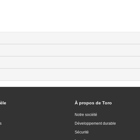
èle
À propos de Toro
Notre société
s
Développement durable
Sécurité