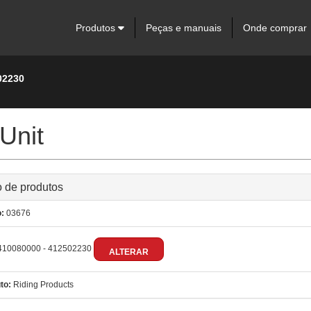
Produtos
Peças e manuais
Onde comprar
02230
Unit
 de produtos
:
03676
10080000 - 412502230
ALTERAR
to:
Riding Products