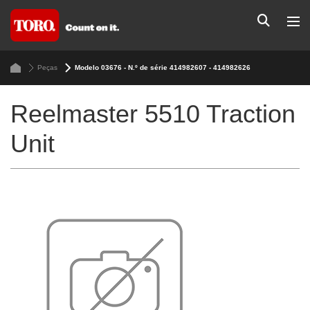
Peças
Modelo 03676 - N.º de série 414982607 - 414982626
Reelmaster 5510 Traction
Unit