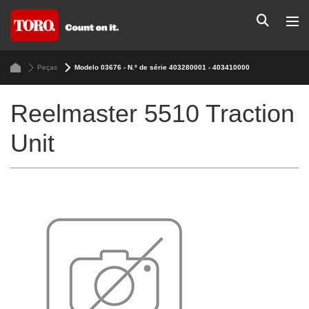
Peças
Modelo 03676 - N.º de série 403280001 - 403410000
Reelmaster 5510 Traction
Unit