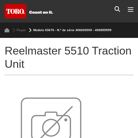
Peças
Modelo 03676 - N.º de série 406600000 - 406899999
Reelmaster 5510 Traction
Unit