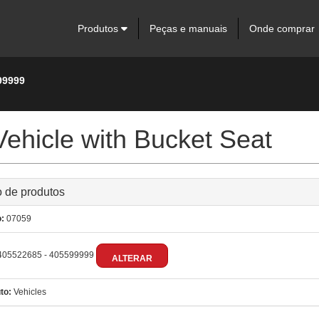
Produtos
Peças e manuais
Onde comprar
99999
ehicle with Bucket Seat
 de produtos
:
07059
05522685 - 405599999
ALTERAR
to:
Vehicles