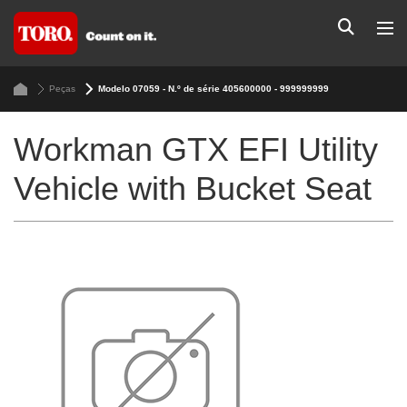
Peças
Modelo 07059 - N.º de série 405600000 - 999999999
Workman GTX EFI Utility
Vehicle with Bucket Seat