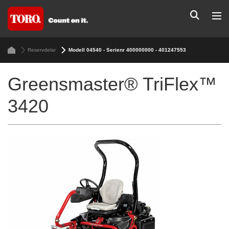
Reservdelar
Modell 04540 - Serienr 400000000 - 401247553
Greensmaster® TriFlex™
3420