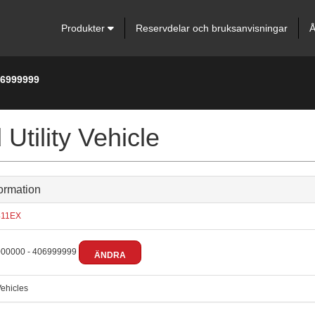
Produkter
Reservdelar och bruksanvisningar
Å
06999999
ility Vehicle
ormation
11EX
00000 - 406999999
ÄNDRA
ehicles