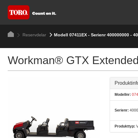
Reservdelar
Modell 07411EX - Serienr 400000000 - 4
Workman® GTX Extended Ut
Produktinf
Modellnr:
074
Serienr:
4000
Produkttyp:
V