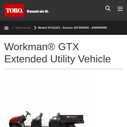
Reservdelar
Modell 07411EX - Serienr 407000000 - 408999999
Workman® GTX
Extended Utility Vehicle