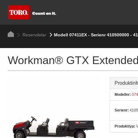
Reservdelar
Modell 07411EX - Serienr 410500000 - 4
Workman® GTX Extended Ut
Produktinf
Modellnr:
074
Serienr:
4105
Produkttyp:
V