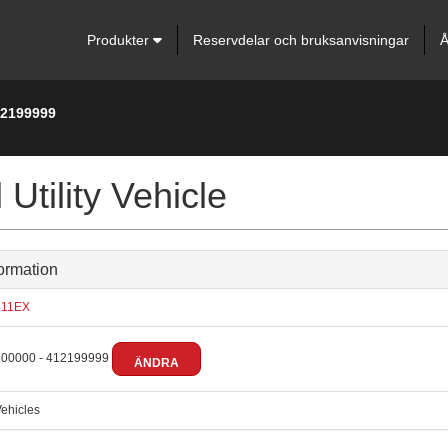
Produkter
Reservdelar och bruksanvisningar
Å
12199999
ility Vehicle
ormation
11EX
00000 - 412199999
ÄNDRA
ehicles