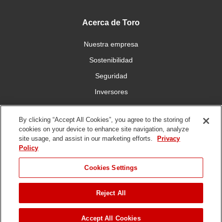
Acerca de Toro
Nuestra empresa
Sostenibilidad
Seguridad
Inversores
Trabajo
By clicking “Accept All Cookies”, you agree to the storing of
cookies on your device to enhance site navigation, analyze
Conéctese con nosotros
site usage, and assist in our marketing efforts.
Privacy
Policy
Cookies Settings
Reject All
Condiciones de
Política de
Política DMCA/Propiedad
uso
privacidad
Intelectual
Copyright ©
2026 The Toro Company. Todos los derechos reservados.
Accept All Cookies