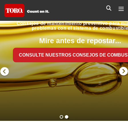
con la potencia de una batería de 60 V
vo para minimizar
combustible
NO TEMA NINGUNA
TORMENTA
tar...
Le tenemos cubierto cuando el camino está cu
E COMBUSTIBLE
por la nieve. Esté preparado con un soplador de
a batería de 60 V de Toro.