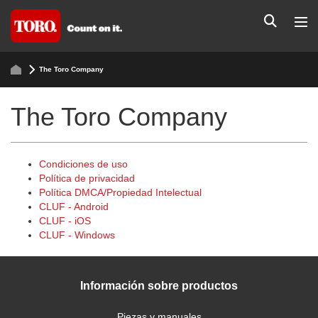
The Toro Company
The Toro Company
Condiciones de uso
Política de privacidad
Política DMCA/Propiedad Intelectual
CLUF - Android
CLUF - iOS
CLUF - Windows
Información sobre productos
Piezas y manuales