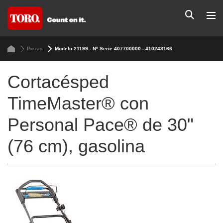
Piezas
Modelo 21199 - Nº Serie 407700000 - 410243166
Cortacésped
TimeMaster® con
Personal Pace® de 30"
(76 cm), gasolina