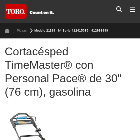
Piezas
Modelo 21199 - Nº Serie 412415085 - 412999999
Cortacésped
TimeMaster® con
Personal Pace® de 30"
(76 cm), gasolina