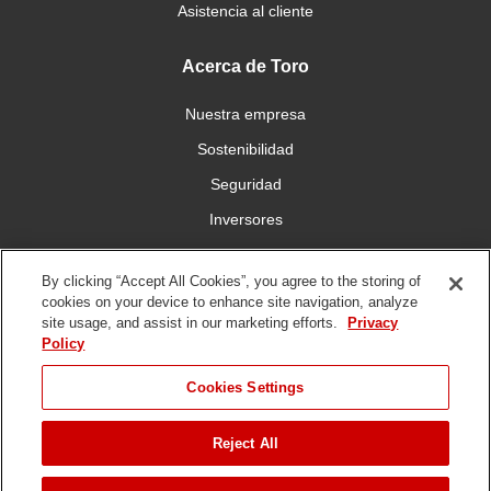
Asistencia al cliente
Acerca de Toro
Nuestra empresa
Sostenibilidad
Seguridad
Inversores
Trabajo
By clicking “Accept All Cookies”, you agree to the storing of
cookies on your device to enhance site navigation, analyze
Conéctese con nosotros
site usage, and assist in our marketing efforts.
Privacy
Policy
Cookies Settings
Reject All
Condiciones de
Política de
Política DMCA/Propiedad
uso
privacidad
Intelectual