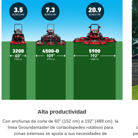
Alta productividad
Con anchuras de corte de 60" (152 cm) a 192" (488 cm), la
línea Groundsmaster de cortacéspedes rotativos para
zonas extensas se ajusta a sus necesidades de
pe