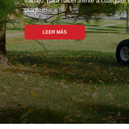
proporciona potencia donde más la nec
que sean las condiciones.
LEER MÁS