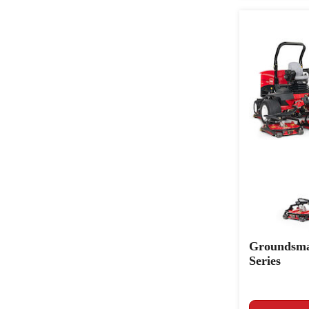
Groundsma
Series