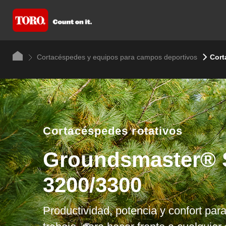
Cortacéspedes y equipos para campos deportivos
Cort
Cortacéspedes rotativos
Groundsmaster®
Serie 4000
Un cortacésped rotativo extremadame