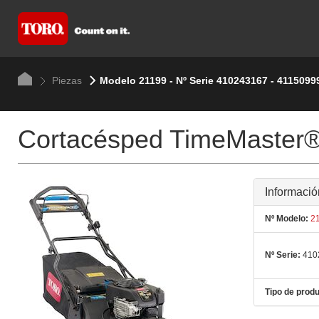
Piezas
Modelo 21199 - Nº Serie 410243167 - 4115099
Cortacésped TimeMaster® 
Informació
Nº Modelo:
21
Nº Serie:
410
Tipo de produ