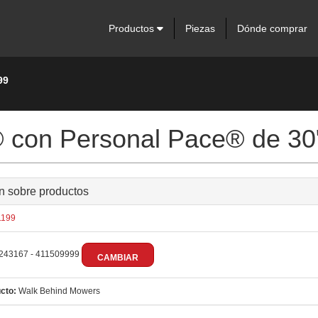
Productos
Piezas
Dónde comprar
99
con Personal Pace® de 30" 
n sobre productos
199
243167 - 411509999
CAMBIAR
cto:
Walk Behind Mowers