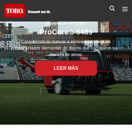
Equipos de aireación
ProCore® 648s
Características nuevas e innovadoras para los
contrastados elementos de diseño que cambiaron su
manera de airear.
LEER MÁS